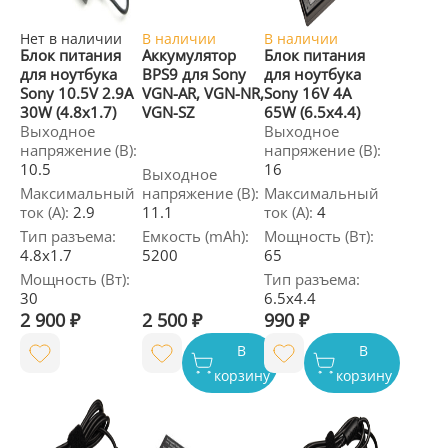
Нет в наличии
В наличии
В наличии
Блок питания
Аккумулятор
Блок питания
для ноутбука
BPS9 для Sony
для ноутбука
Sony 10.5V 2.9A
VGN-AR, VGN-NR,
Sony 16V 4A
30W (4.8x1.7)
VGN-SZ
65W (6.5x4.4)
Выходное
Выходное
напряжение (В):
напряжение (В):
10.5
16
Выходное
Максимальный
напряжение (В):
Максимальный
ток (А):
2.9
11.1
ток (А):
4
Тип разъема:
Емкость (mAh):
Мощность (Вт):
4.8x1.7
5200
65
Мощность (Вт):
Тип разъема:
30
6.5x4.4
2 900 ₽
2 500 ₽
990 ₽
В
В
корзину
корзину