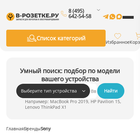
8 (495)
642-54-58
Список категорий
Избранное
Кор
Умный поиск: подбор по модели
вашего устройства
Выберите тип устройства
Найти
Например: MacBook Pro 2019, HP Pavilion 15,
Lenovo ThinkPad X1
Главная
Бренды
Sony