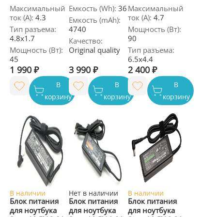
Максимальный
Емкость (Wh):
36
Максимальный
ток (А):
4.3
ток (А):
4.7
Емкость (mAh):
Тип разъема:
4740
Мощность (Вт):
4.8x1.7
90
Качество:
Мощность (Вт):
Original quality
Тип разъема:
45
6.5x4.4
1 990 ₽
3 990 ₽
2 400 ₽
В
В
В
корзину
корзину
корзину
В наличии
Нет в наличии
В наличии
Блок питания
Блок питания
Блок питания
для ноутбука
для ноутбука
для ноутбука