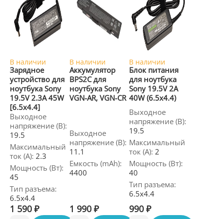
В наличии
В наличии
В наличии
Зарядное
Аккумулятор
Блок питания
устройство для
BPS2C для
для ноутбука
ноутбука Sony
ноутбука Sony
Sony 19.5V 2A
19.5V 2.3A 45W
VGN-AR, VGN-CR
40W (6.5x4.4)
[6.5x4.4]
Выходное
Выходное
напряжение (В):
напряжение (В):
19.5
Выходное
19.5
напряжение (В):
Максимальный
Максимальный
11.1
ток (А):
2
ток (А):
2.3
Емкость (mAh):
Мощность (Вт):
Мощность (Вт):
4400
40
45
Тип разъема:
Тип разъема:
6.5x4.4
6.5x4.4
1 590 ₽
1 990 ₽
990 ₽