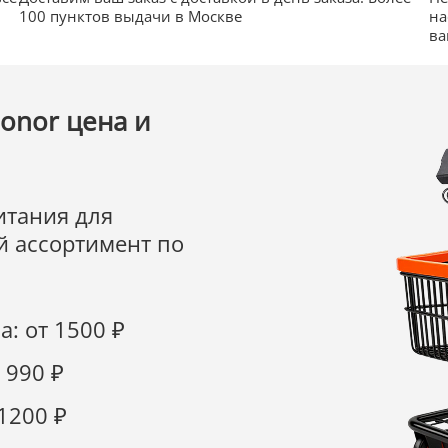
100 пунктов выдачи в Москве
на
ва
onor цена и
итания для
й ассортимент по
: от 1500 ₽
 990 ₽
1200 ₽