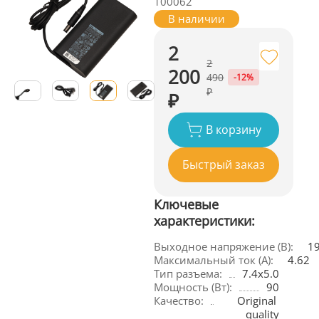
100062
В наличии
2
2
200
490
-12%
₽
₽
В корзину
Быстрый заказ
Ключевые
характеристики:
Выходное напряжение (В):
19
Максимальный ток (А):
4.62
Тип разъема:
7.4x5.0
Мощность (Вт):
90
Качество:
Original 
quality