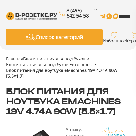
8 (495)
642-54-58
Список категорий
Избранное
Кор
Главная
Блоки питания для ноутбуков
Блоки питания для ноутбуков Emachines
Блок питания для ноутбука eMachines 19V 4.74A 90W
[5.5×1.7]
БЛОК ПИТАНИЯ ДЛЯ
НОУТБУКА EMACHINES
19V 4.74A 90W [5.5×1.7]
0
Артикул:
отзывов