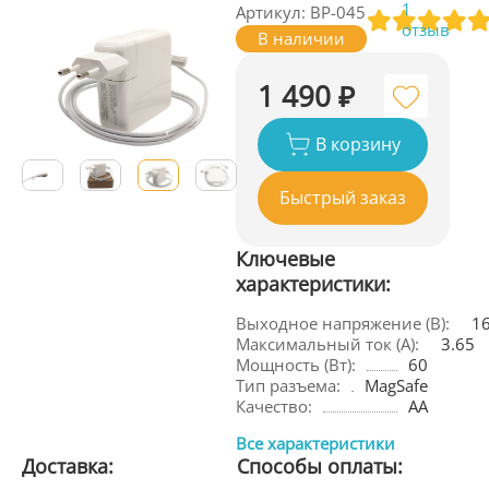
1
Артикул: BP-045
отзыв
В наличии
1 490 ₽
В корзину
Быстрый заказ
Ключевые
характеристики:
Выходное напряжение (В):
16
Максимальный ток (А):
3.65
Мощность (Вт):
60
Тип разъема:
MagSafe
Качество:
AA
Все характеристики
Доставка:
Способы оплаты: