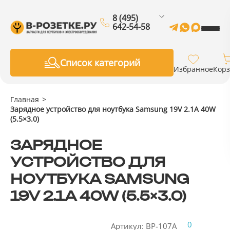
8 (495)
642-54-58
Список категорий
Избранное
Кор
Главная
Зарядное устройство для ноутбука Samsung 19V 2.1A 40W
(5.5×3.0)
ЗАРЯДНОЕ
УСТРОЙСТВО ДЛЯ
НОУТБУКА SAMSUNG
19V 2.1A 40W (5.5×3.0)
0
Артикул: BP-107A