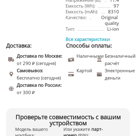
Напряжение (В):
11.4
Емкость (Wh):
97
Емкость (mAh):
8310
Качество:
Original 
quality
Тип:
Li-ion
Все характеристики
Доставка:
Способы оплаты:
Доставка по Москве:
Наличными
Безналичный
от 290 ₽ (сегодня)
расчёт
Самовывоз:
Картой
Электронные
бесплатно (сегодня)
деньги
Доставка по России:
от 300 ₽
Проверьте совместимость с вашим
устройством
Модель вашего
Или укажите
парт-
ноутбука:
номер
(P/N):