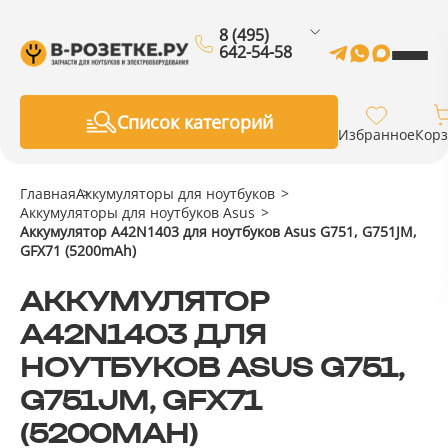
8 (495)
642-54-58
Список категорий
Избранное
Кор
Главная
Аккумуляторы для ноутбуков
Аккумуляторы для ноутбуков Asus
Аккумулятор A42N1403 для ноутбуков Asus G751, G751JM,
GFX71 (5200mAh)
АККУМУЛЯТОР
A42N1403 ДЛЯ
НОУТБУКОВ ASUS G751,
G751JM, GFX71
(5200MAH)