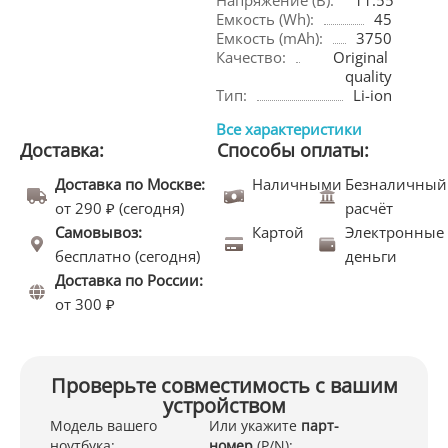
Напряжение (В):
11.55
Емкость (Wh):
45
Емкость (mAh):
3750
Качество:
Original 
quality
Тип:
Li-ion
Все характеристики
Доставка:
Способы оплаты:
Доставка по Москве:
Наличными
Безналичный
от 290 ₽ (сегодня)
расчёт
Самовывоз:
Картой
Электронные
бесплатно (сегодня)
деньги
Доставка по России:
от 300 ₽
Проверьте совместимость с вашим
устройством
Модель вашего
Или укажите
парт-
ноутбука:
номер
(P/N):