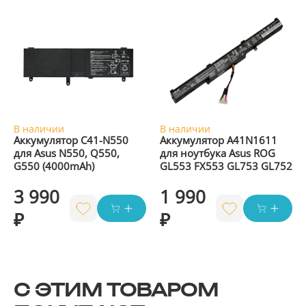
В наличии
В наличии
Аккумулятор C41-N550
Аккумулятор A41N1611
для Asus N550, Q550,
для ноутбука Asus ROG
G550 (4000mAh)
GL553 FX553 GL753 GL752
3 990
1 990
₽
₽
С ЭТИМ ТОВАРОМ