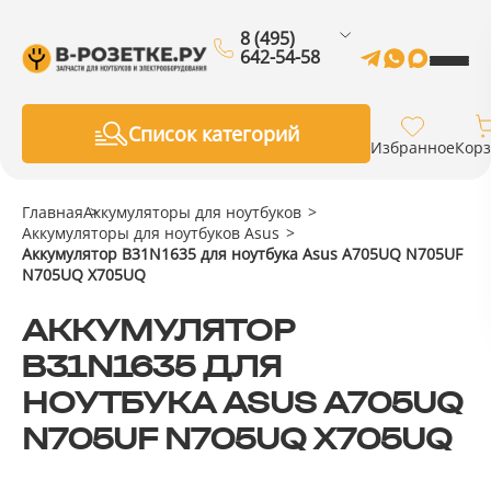
8 (495)
642-54-58
Список категорий
Избранное
Кор
Главная
Аккумуляторы для ноутбуков
Аккумуляторы для ноутбуков Asus
Аккумулятор B31N1635 для ноутбука Asus A705UQ N705UF
N705UQ X705UQ
АККУМУЛЯТОР
B31N1635 ДЛЯ
НОУТБУКА ASUS A705UQ
N705UF N705UQ X705UQ